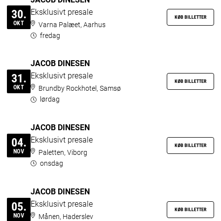
Eksklusivt presale
30.
KØB BILLETTER
OKT
Varna Palæet, Aarhus
fredag
JACOB DINESEN
Eksklusivt presale
31.
KØB BILLETTER
OKT
Brundby Rockhotel, Samsø
lørdag
JACOB DINESEN
Eksklusivt presale
04.
KØB BILLETTER
NOV
Paletten, Viborg
onsdag
JACOB DINESEN
Eksklusivt presale
05.
KØB BILLETTER
NOV
Månen, Haderslev