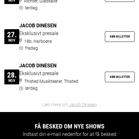
NOV
Richter, Gladsaxe
lørdag
JACOB DINESEN
Eksklusivt presale
27.
KØB BILLETTER
NOV
18b, Harboøre
fredag
JACOB DINESEN
Eksklusivt presale
28.
KØB BILLETTER
NOV
Thisted Musikteater, Thisted
lørdag
Læs mere om
Jacob Dinesen
FÅ BESKED OM NYE SHOWS
Indtast din e-mail nedenfor for at få besked