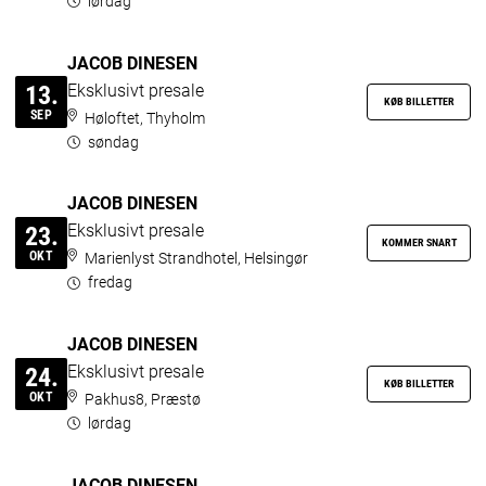
lørdag
JACOB DINESEN
Eksklusivt presale
13.
KØB BILLETTER
SEP
Høloftet, Thyholm
søndag
JACOB DINESEN
Eksklusivt presale
23.
KOMMER SNART
OKT
Marienlyst Strandhotel, Helsingør
fredag
JACOB DINESEN
Eksklusivt presale
24.
KØB BILLETTER
OKT
Pakhus8, Præstø
lørdag
JACOB DINESEN