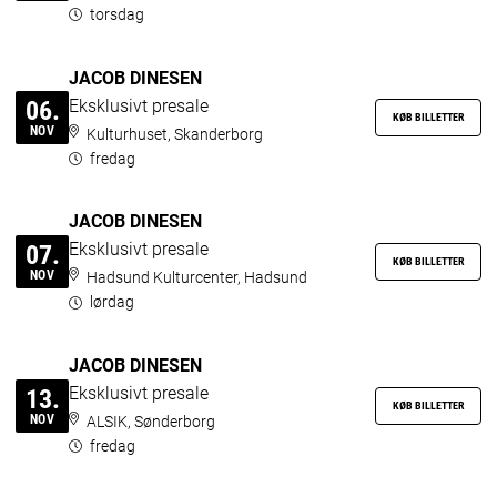
torsdag
JACOB DINESEN
Eksklusivt presale
06.
KØB BILLETTER
NOV
Kulturhuset, Skanderborg
fredag
JACOB DINESEN
Eksklusivt presale
07.
KØB BILLETTER
NOV
Hadsund Kulturcenter, Hadsund
lørdag
JACOB DINESEN
Eksklusivt presale
13.
KØB BILLETTER
NOV
ALSIK, Sønderborg
fredag