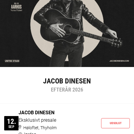
JACOB DINESEN
EFTERÅR 2026
JACOB DINESEN
Eksklusivt presale
12.
UDSOLGT
SEP
Høloftet, Thyholm