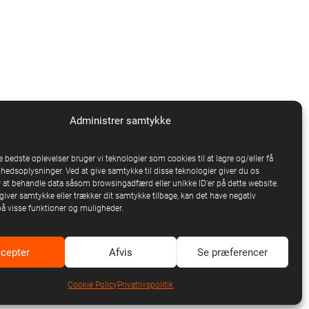
Administrer samtykke
e bedste oplevelser bruger vi teknologier som cookies til at lagre og/eller få
nhedsoplysninger. Ved at give samtykke til disse teknologier giver du os
 at behandle data såsom browsingadfærd eller unikke ID'er på dette website.
giver samtykke eller trækker dit samtykke tilbage, kan det have negativ
på visse funktioner og muligheder.
cepter
Afvis
Se præferencer
Cookie Policy
Privatlivspolitik