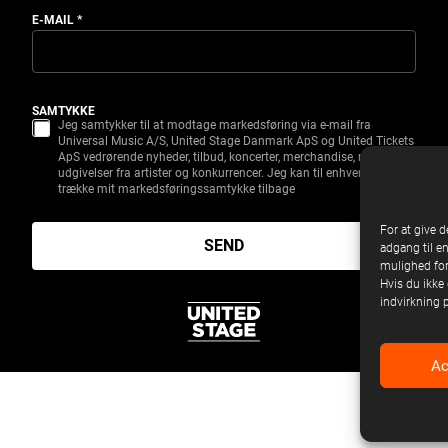
E-MAIL
*
SAMTYKKE
Jeg samtykker til at modtage markedsføring via e-mail fra
Universal Music A/S, United Stage Danmark ApS og United Tickets
ApS vedrørende nyheder, tilbud, koncerter, merchandise, nye
udgivelser fra artister og konkurrencer. Jeg kan til enhver tid
trække mit markedsføringssamtykke tilbage
For at give d
SEND
adgang til e
mulighed for
Hvis du ikke 
indvirkning 
Ac