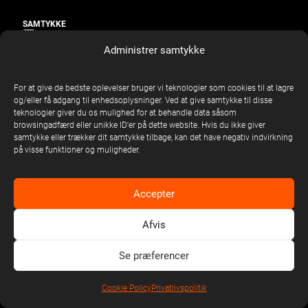
SAMTYKKE
Jeg samtykker til at modtage markedsføring via e-mail fra
Universal Music A/S, United Stage Danmark ApS og United Tickets
Administrer samtykke
ApS vedrørende nyheder, tilbud, koncerter, merchandise, nye
udgivelser fra artister og konkurrencer. Jeg kan til enhver tid
trække mit markedsføringssamtykke tilbage
For at give de bedste oplevelser bruger vi teknologier som cookies til at lagre
og/eller få adgang til enhedsoplysninger. Ved at give samtykke til disse
teknologier giver du os mulighed for at behandle data såsom
Send
browsingadfærd eller unikke ID'er på dette website. Hvis du ikke giver
samtykke eller trækker dit samtykke tilbage, kan det have negativ indvirkning
på visse funktioner og muligheder.
Accepter
Afvis
Se præferencer
Cookie Policy
Privatlivspolitik