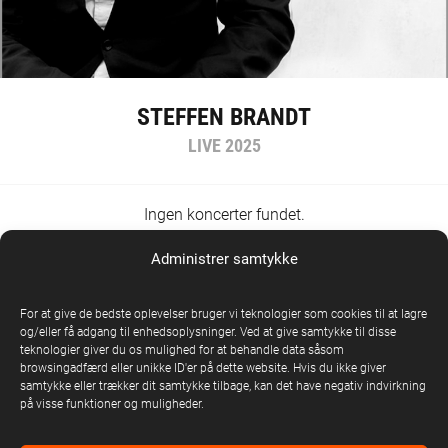
STEFFEN BRANDT
LIVE 2025
Ingen koncerter fundet.
Administrer samtykke
FÅ BESKED OM NYE SHOWS
Indtast din e-mail nedenfor for at få besked
For at give de bedste oplevelser bruger vi teknologier som cookies til at lagre
og/eller få adgang til enhedsoplysninger. Ved at give samtykke til disse
E-MAIL
*
teknologier giver du os mulighed for at behandle data såsom
browsingadfærd eller unikke ID'er på dette website. Hvis du ikke giver
samtykke eller trækker dit samtykke tilbage, kan det have negativ indvirkning
på visse funktioner og muligheder.
SAMTYKKE