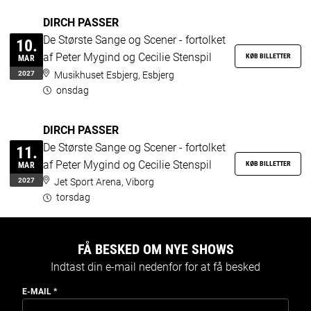
DIRCH PASSER
De Største Sange og Scener - fortolket
10.
af Peter Mygind og Cecilie Stenspil
KØB BILLETTER
MAR
2027
Musikhuset Esbjerg, Esbjerg
onsdag
DIRCH PASSER
De Største Sange og Scener - fortolket
11.
af Peter Mygind og Cecilie Stenspil
KØB BILLETTER
MAR
2027
Jet Sport Arena, Viborg
torsdag
FÅ BESKED OM NYE SHOWS
Indtast din e-mail nedenfor for at få besked
E-MAIL
*