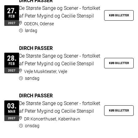
DIRCH PASSER
De Største Sange og Scener - fortolket
27.
af Peter Mygind og Cecilie Stenspil
KØB BILLETTER
FEB
2027
ODEON, Odense
lørdag
DIRCH PASSER
De Største Sange og Scener - fortolket
28.
af Peter Mygind og Cecilie Stenspil
KØB BILLETTER
FEB
2027
Vejle Musikteater, Vejle
søndag
DIRCH PASSER
De Største Sange og Scener - fortolket
03.
af Peter Mygind og Cecilie Stenspil
KØB BILLETTER
MAR
2027
DR Koncerthuset, København
onsdag