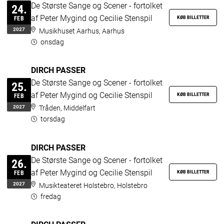
De Største Sange og Scener - fortolket
24.
af Peter Mygind og Cecilie Stenspil
KØB BILLETTER
FEB
2027
Musikhuset Aarhus, Aarhus
onsdag
DIRCH PASSER
De Største Sange og Scener - fortolket
25.
af Peter Mygind og Cecilie Stenspil
KØB BILLETTER
FEB
2027
Tråden, Middelfart
torsdag
DIRCH PASSER
De Største Sange og Scener - fortolket
26.
af Peter Mygind og Cecilie Stenspil
KØB BILLETTER
FEB
2027
Musikteateret Holstebro, Holstebro
fredag